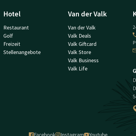
Hotel
Van der Valk
Restaurant
Van der Valk
2
Golf
Valk Deals
P
Freizeit
Valk Giftcard
Stellenangebote
Valk Store
Valk Business
Valk Life
G
D
D
S
Facebook
Instagram
Youtube