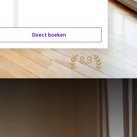
Direct boeken
8,9
aanzinnig
35 reviews