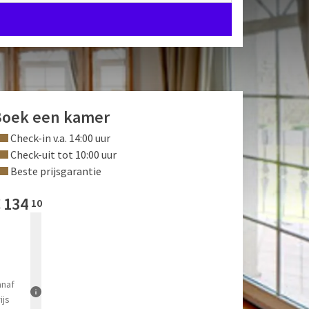
Boek een kamer
Check-in v.a. 14:00 uur
Check-uit tot 10:00 uur
Beste prijsgarantie
€
134
10
anaf
ijs