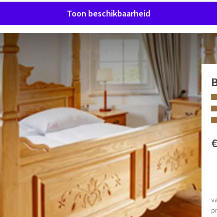
Toon beschikbaarheid
lte en terras of balkon en sommige hebben een apart
rdroger, make-upspiegel, minibar (gebruik tegen betaling)
FACILITEITEN
Aparte slaapkamer
Regendouche
v
Toiletartikelen
pr