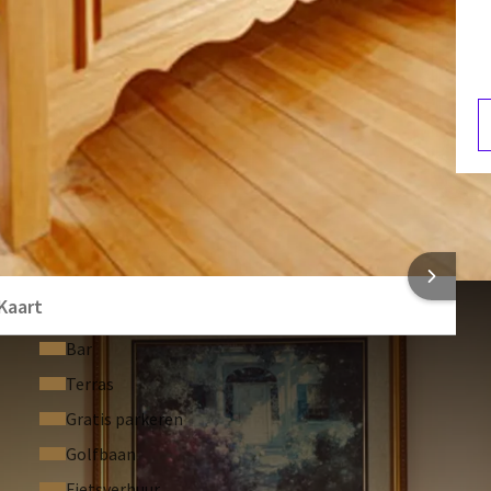
Cosmetica spiegel
Minibar
W
1
 INFORMATIE
Kaart
Bar
Terras
Gratis parkeren
Golfbaan
Fietsverhuur