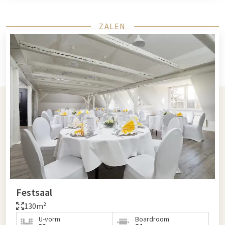
ZALEN
Festsaal
130m²
U-vorm
Boardroom