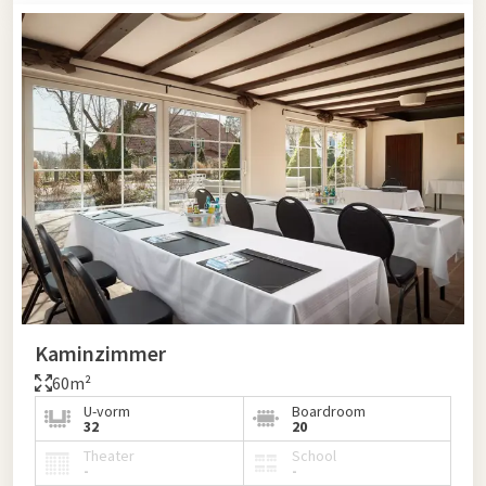
Kaminzimmer
60m²
U-vorm
Boardroom
32
20
Theater
School
-
-