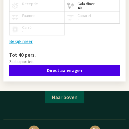
Receptie
Gala diner
-
40
Examen
Cabaret
-
-
Carré
-
Bekijk meer
Tot 40 pers.
Zaalcapaciteit
Direct aanvragen
Naar boven