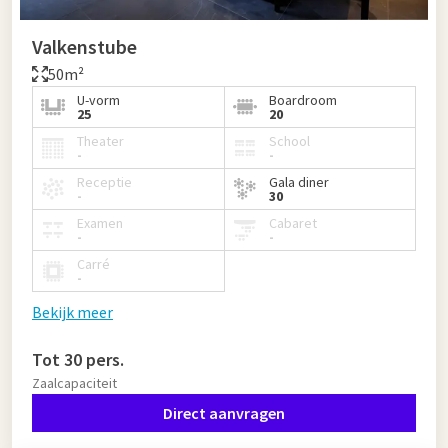
Valkenstube
50m²
U-vorm
Boardroom
25
20
Theater
School
-
-
Receptie
Gala diner
-
30
Examen
Cabaret
-
-
Carré
-
Bekijk meer
Tot 30 pers.
Zaalcapaciteit
Direct aanvragen