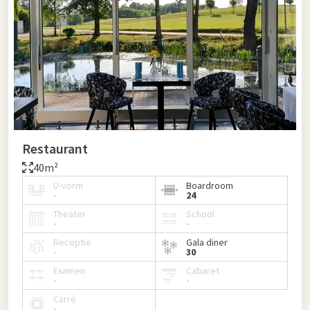
Restaurant
40m²
U-vorm
Boardroom
-
24
Theater
School
-
-
Receptie
Gala diner
-
30
Examen
Cabaret
-
-
Carré
-