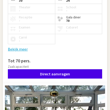
30
24
Theater
School
-
-
Receptie
Gala diner
-
70
Examen
Cabaret
-
-
Carré
-
Bekijk meer
Tot 70 pers.
Zaalcapaciteit
Direct aanvragen