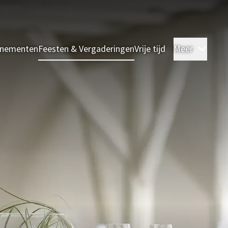
enementen
Feesten & Vergaderingen
Vrije tijd
Meer
Kame