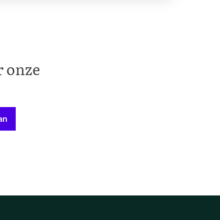
r onze
an