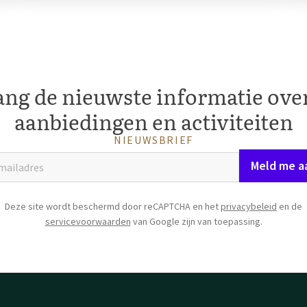
ng de nieuwste informatie ove
aanbiedingen en activiteiten
NIEUWSBRIEF
Meld me a
Deze site wordt beschermd door reCAPTCHA en het
privacybeleid
en de
servicevoorwaarden
van Google zijn van toepassing.