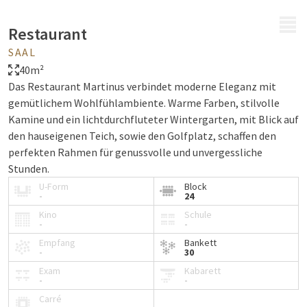
MENÜ
Restaurant
SAAL
40m²
Das Restaurant Martinus verbindet moderne Eleganz mit
gemütlichem Wohlfühlambiente. Warme Farben, stilvolle
Kamine und ein lichtdurchfluteter Wintergarten, mit Blick auf
den hauseigenen Teich, sowie den Golfplatz, schaffen den
perfekten Rahmen für genussvolle und unvergessliche
Stunden.
U-Form
Block
-
24
Kino
Schule
-
-
Empfang
Bankett
-
30
Exam
Kabarett
-
-
Carré