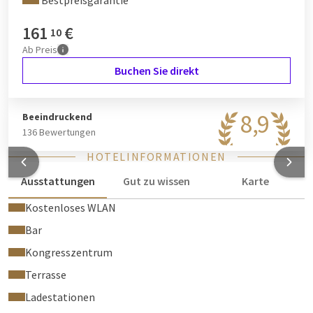
Bestpreisgarantie
161
€
10
Ab
Preis
Buchen Sie direkt
8,9
Beeindruckend
136 Bewertungen
HOTELINFORMATIONEN
Ausstattungen
Gut zu wissen
Karte
Kostenloses WLAN
Bar
Kongresszentrum
Terrasse
Ladestationen