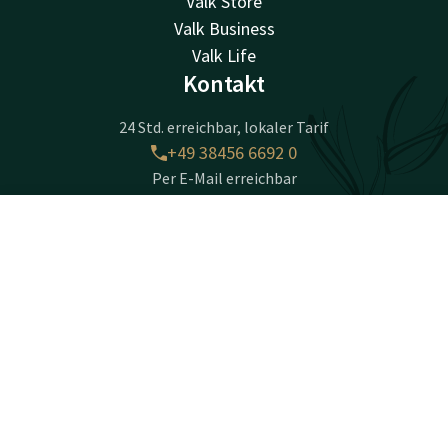
Valk Store
Valk Business
Valk Life
Kontakt
24 Std. erreichbar, lokaler Tarif
+49 38456 6692 0
Per E-Mail erreichbar
serrahn@vandervalk.de
Kontakt
Account
DE
Golfhotel Serrahn
Jetzt buchen
Dobbiner Weg 24
D-18292
Serrahn
Wegbeschreibung