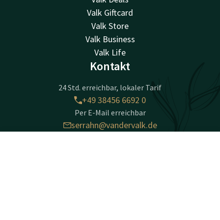
Valk Giftcard
Valk Store
Valk Business
Valk Life
Kontakt
24 Std. erreichbar, lokaler Tarif
+49 38456 6692 0
Per E-Mail erreichbar
serrahn@vandervalk.de
Kontakt
Account
DE
Golfhotel Serrahn
Dobbiner Weg 24
Jetzt buchen
D-18292
Serrahn
Wegbeschreibung